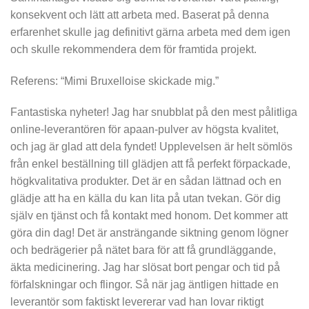
konsekvent och lätt att arbeta med. Baserat på denna
erfarenhet skulle jag definitivt gärna arbeta med dem igen
och skulle rekommendera dem för framtida projekt.
Referens: “Mimi Bruxelloise skickade mig.”
Fantastiska nyheter! Jag har snubblat på den mest pålitliga
online-leverantören för apaan-pulver av högsta kvalitet,
och jag är glad att dela fyndet! Upplevelsen är helt sömlös
från enkel beställning till glädjen att få perfekt förpackade,
högkvalitativa produkter. Det är en sådan lättnad och en
glädje att ha en källa du kan lita på utan tvekan. Gör dig
själv en tjänst och få kontakt med honom. Det kommer att
göra din dag! Det är ansträngande siktning genom lögner
och bedrägerier på nätet bara för att få grundläggande,
äkta medicinering. Jag har slösat bort pengar och tid på
förfalskningar och flingor. Så när jag äntligen hittade en
leverantör som faktiskt levererar vad han lovar riktigt