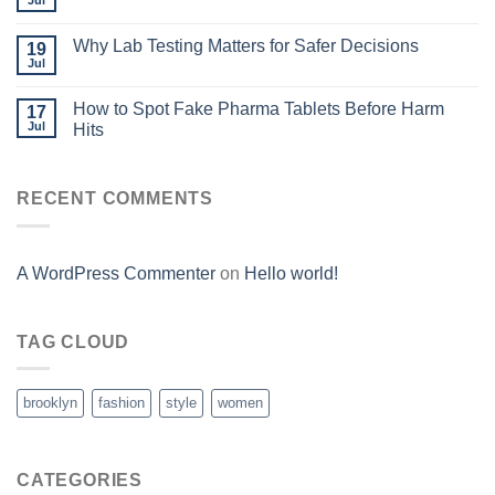
Jul
Why Lab Testing Matters for Safer Decisions
19
Jul
How to Spot Fake Pharma Tablets Before Harm
17
Jul
Hits
RECENT COMMENTS
A WordPress Commenter
on
Hello world!
TAG CLOUD
brooklyn
fashion
style
women
CATEGORIES