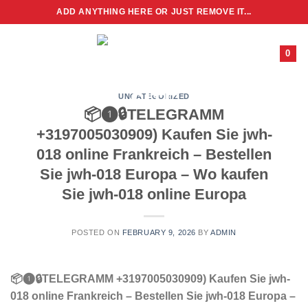
Skip
ADD ANYTHING HERE OR JUST REMOVE IT...
to
content
0
UNCATEGORIZED
📦❶🔒TELEGRAMM
+3197005030909) Kaufen Sie jwh-
018 online Frankreich – Bestellen
Sie jwh-018 Europa – Wo kaufen
Sie jwh-018 online Europa
POSTED ON
FEBRUARY 9, 2026
BY
ADMIN
📦❶🔒TELEGRAMM +3197005030909) Kaufen Sie jwh-
018 online Frankreich – Bestellen Sie jwh-018 Europa –