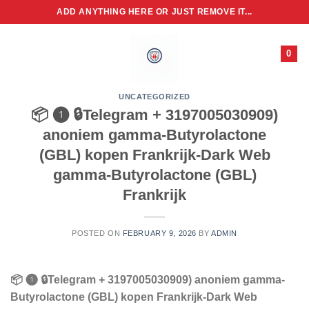
Skip
ADD ANYTHING HERE OR JUST REMOVE IT...
to
content
0
UNCATEGORIZED
📦 ❶ 🔒Telegram + 3197005030909)
anoniem gamma-Butyrolactone
(GBL) kopen Frankrijk-Dark Web
gamma-Butyrolactone (GBL)
Frankrijk
POSTED ON
FEBRUARY 9, 2026
BY
ADMIN
📦 ❶ 🔒Telegram + 3197005030909) anoniem gamma-
Butyrolactone (GBL) kopen Frankrijk-Dark Web