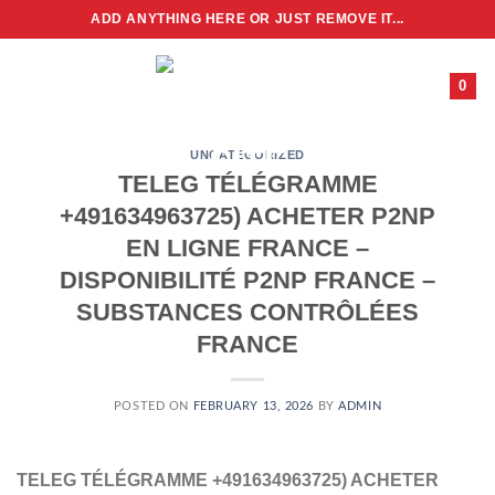
Skip
ADD ANYTHING HERE OR JUST REMOVE IT...
to
content
0
UNCATEGORIZED
TELEG TÉLÉGRAMME
+491634963725​) ACHETER P2NP
EN LIGNE FRANCE –
DISPONIBILITÉ P2NP FRANCE –
SUBSTANCES CONTRÔLÉES
FRANCE
POSTED ON
FEBRUARY 13, 2026
BY
ADMIN
TELEG TÉLÉGRAMME +491634963725​) ACHETER