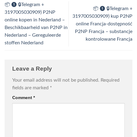
📦 ❶ 🔒Telegram +
📦 ❶ 🔒Telegram +
3197005030909) P2NP
3197005030909) kup P2NP
online kopen in Nederland –
online Francja-dostępność
Beschikbaarheid van P2NP in
P2NP Francja – substancje
Nederland – Gereguleerde
kontrolowane Francja
stoffen Nederland
Leave a Reply
Your email address will not be published.
Required
fields are marked
*
Comment
*