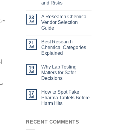
and Risks
A Research Chemical
23
من 
Jul
Vendor Selection
Guide
Best Research
21
Jul
Chemical Categories
Explained
أظ
Why Lab Testing
19
Jul
Matters for Safer
Decisions
من
How to Spot Fake
17
Jul
Pharma Tablets Before
Harm Hits
RECENT COMMENTS