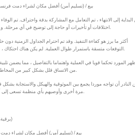
🔒 https://researchchemicalsforsale.sale/ بيع / (تسليم آمن) أفضل مكان لشراء دمت فرنسا
كة بدقة واحتراف. تم الوفاء بكل ناتج متفق عليه تماما كما هو محدد ، دون
اختلافات أو تأخيرات أو حاجة إلى توضيح في أي مرحلة. وعكست النتيجة التزاما واضحا بالجودة والمساءلة.
لجداول الزمنية دون حل وسط ، وظل الاتصال استباقيا وشفافا ، وكانت
التوقعات متسقة باستمرار طوال العملية. لم يكن هناك احتكاك ، ولا تعديلات في اللحظة الأخيرة ، ولا شك تشغيلي.
لتفاصيل ، مما يضمن تلبية جميع المتطلبات في المرة الأولى. هذا المست
من الاتساق قلل بشكل كبير من المخاطر وألغى الحاجة إلى الرقابة أو التدخل التصحيحي.
الهيكل والاستجابة بشكل فعال. بناء على هذه التجربة ، أود أن أشركهم بث
مرة أخرى وأوصيهم بأي منظمة تسعى إلى أداء مستقر وتسليم مراقب ونتائج يمكن التنبؤ بها.
TELEGRAM TELEGRAM برقية +491634963725)
://researchchemicalsforsale.بيع / (تسليم آمن) أفضل مكان لشراء دمت فرنسا