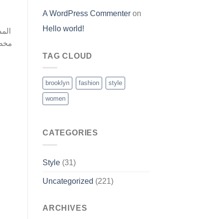
A WordPress Commenter
on
Hello world!
المش
مخطئ
TAG CLOUD
brooklyn
fashion
style
women
CATEGORIES
Style
(31)
Uncategorized
(221)
ARCHIVES