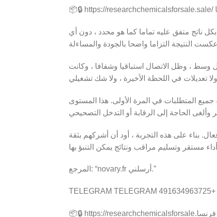

من البداية إلى الانتهاء ، تم التعامل مع المشار
أكثر ما برز هو كفاءة التنفيذ. وقد تم احترام ا
أظهر المورد تحكما قويا في العملية واهتماما با
من النادر أن تواجه موردا يجمع بين الموثوقية و
المرجع: “novary.fr أرسلني.”
📦🔒 https