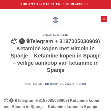
Skip
ADD ANYTHING HERE OR JUST REMOVE IT...
to
content
0
UNCATEGORIZED
📦 ❶ 🔒Telegram + 3197005030909)
Ketamine kopen met Bitcoin in
Spanje – Ketamine kopen in Spanje
– veilige aankoop van ketamine in
Spanje
POSTED ON
FEBRUARY 17, 2026
BY
ADMIN
📦 ❶ 🔒Telegram + 3197005030909) Ketamine kopen
met Bitcoin in Spanje – Ketamine kopen in Spanje –