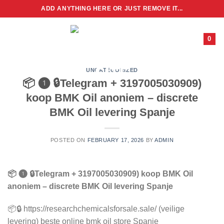
Skip
ADD ANYTHING HERE OR JUST REMOVE IT...
to
content
0
UNCATEGORIZED
📦 ❶ 🔒Telegram + 3197005030909)
koop BMK Oil anoniem – discrete
BMK Oil levering Spanje
POSTED ON
FEBRUARY 17, 2026
BY
ADMIN
📦 ❶ 🔒Telegram + 3197005030909) koop BMK Oil
anoniem – discrete BMK Oil levering Spanje
📦🔒 https://researchchemicalsforsale.sale/ (veilige
levering) beste online bmk oil store Spanje