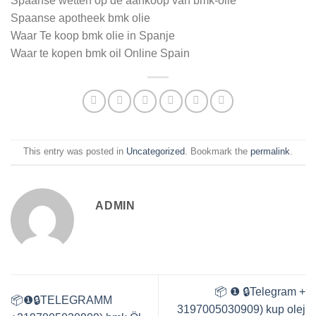
Spaanse wetten op de aankoop van bmk-olie
Spaanse apotheek bmk olie
Waar Te koop bmk olie in Spanje
Waar te kopen bmk oil Online Spain
This entry was posted in
Uncategorized
. Bookmark the
permalink
.
ADMIN
📦 ❶ 🔒Telegram +
📦❶🔒TELEGRAMM
3197005030909) kup olej