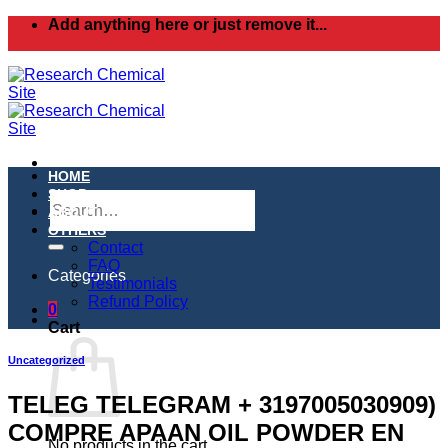
Skip
Add anything here or just remove it...
to
content
HOME
SHOP
Search
ABOUT
for:
OTHERS
Contact
FAQ
Categories
Testimonials
Refund Policy
0
Cart
Uncategorized
TELEG TELEGRAM + 3197005030909)
COMPRE APAAN OIL POWDER EN
No products in the cart.