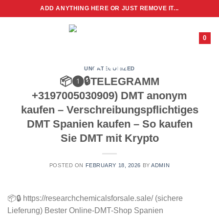
Skip
ADD ANYTHING HERE OR JUST REMOVE IT...
to
content
0
UNCATEGORIZED
📦❶🔒TELEGRAMM
+3197005030909) DMT anonym
kaufen – Verschreibungspflichtiges
DMT Spanien kaufen – So kaufen
Sie DMT mit Krypto
POSTED ON
FEBRUARY 18, 2026
BY
ADMIN
📦🔒 https://researchchemicalsforsale.sale/ (sichere
Lieferung) Bester Online-DMT-Shop Spanien