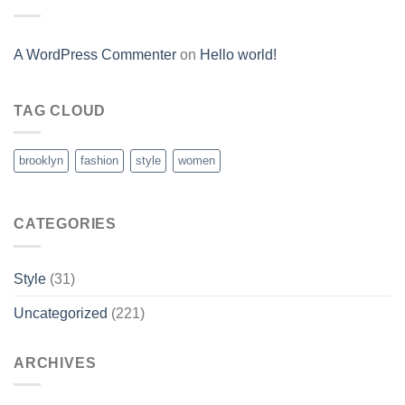
A WordPress Commenter
on
Hello world!
TAG CLOUD
brooklyn
fashion
style
women
CATEGORIES
Style
(31)
Uncategorized
(221)
ARCHIVES