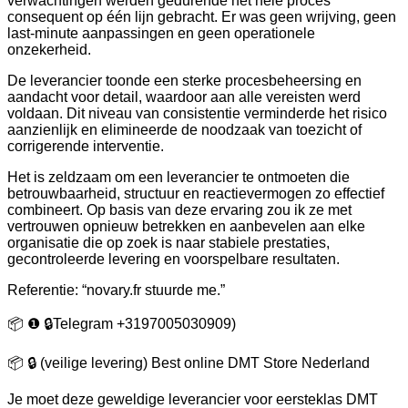
verwachtingen werden gedurende het hele proces
consequent op één lijn gebracht. Er was geen wrijving, geen
last-minute aanpassingen en geen operationele
onzekerheid.
De leverancier toonde een sterke procesbeheersing en
aandacht voor detail, waardoor aan alle vereisten werd
voldaan. Dit niveau van consistentie verminderde het risico
aanzienlijk en elimineerde de noodzaak van toezicht of
corrigerende interventie.
Het is zeldzaam om een leverancier te ontmoeten die
betrouwbaarheid, structuur en reactievermogen zo effectief
combineert. Op basis van deze ervaring zou ik ze met
vertrouwen opnieuw betrekken en aanbevelen aan elke
organisatie die op zoek is naar stabiele prestaties,
gecontroleerde levering en voorspelbare resultaten.
Referentie: “novary.fr stuurde me.”
📦 ❶ 🔒Telegram +3197005030909)
📦 🔒 (veilige levering) Best online DMT Store Nederland
Je moet deze geweldige leverancier voor eersteklas DMT