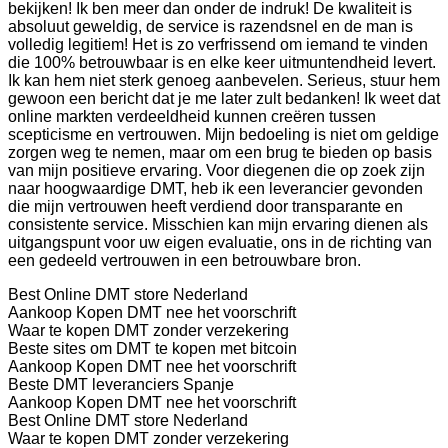
bekijken! Ik ben meer dan onder de indruk! De kwaliteit is
absoluut geweldig, de service is razendsnel en de man is
volledig legitiem! Het is zo verfrissend om iemand te vinden
die 100% betrouwbaar is en elke keer uitmuntendheid levert.
Ik kan hem niet sterk genoeg aanbevelen. Serieus, stuur hem
gewoon een bericht dat je me later zult bedanken! Ik weet dat
online markten verdeeldheid kunnen creëren tussen
scepticisme en vertrouwen. Mijn bedoeling is niet om geldige
zorgen weg te nemen, maar om een brug te bieden op basis
van mijn positieve ervaring. Voor diegenen die op zoek zijn
naar hoogwaardige DMT, heb ik een leverancier gevonden
die mijn vertrouwen heeft verdiend door transparante en
consistente service. Misschien kan mijn ervaring dienen als
uitgangspunt voor uw eigen evaluatie, ons in de richting van
een gedeeld vertrouwen in een betrouwbare bron.
Best Online DMT store Nederland
Aankoop Kopen DMT nee het voorschrift
Waar te kopen DMT zonder verzekering
Beste sites om DMT te kopen met bitcoin
Aankoop Kopen DMT nee het voorschrift
Beste DMT leveranciers Spanje
Aankoop Kopen DMT nee het voorschrift
Best Online DMT store Nederland
Waar te kopen DMT zonder verzekering