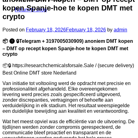
kopen Spanje-hoe te kopen DMT met
Return to shop
crypto
Posted on
February 18, 2026
February 18, 2026
by
admin
📦 ❶ 🔒Telegram + 3197005030909) anoniem DMT kopen
– DMT op recept kopen Spanje-hoe te kopen DMT met
crypto
📦🔒 https://researchchemicalsforsale.Sale / (secure delivery)
Best Online DMT store Nederland
Van initiatie tot voltooiing werd de opdracht met precisie en
professionaliteit afgehandeld. Elke overeengekomen
levering werd precies zoals gespecificeerd uitgevoerd,
zonder discrepanties, vertragingen of behoefte aan
verduidelijking in elk stadium. Het resultaat weerspiegelde
een duidelijke toewijding aan kwaliteit en verantwoording.
Wat het meest opviel was de efficiëntie van de uitvoering. De
tijdlijnen werden zonder compromis gerespecteerd, de
communicatie bleef proactief en transparant en de