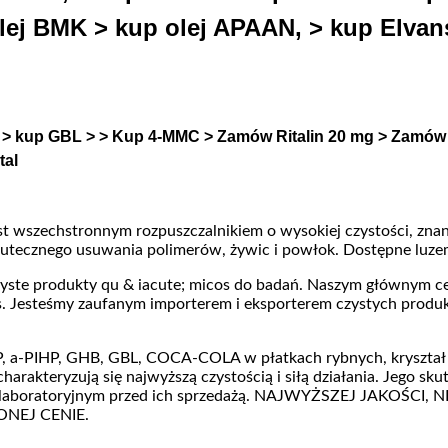
ej BMK > kup olej APAAN, > kup Elvan
kup GBL > > Kup 4-MMC > Zamów Ritalin 20 mg > Zamów 
tal
jest wszechstronnym rozpuszczalnikiem o wysokiej czystości, zna
kutecznego usuwania polimerów, żywic i powłok. Dostępne luze
zyste produkty qu & iacute; micos do badań. Naszym głównym c
os. Jesteśmy zaufanym importerem i eksporterem czystych pro
P, a-PIHP, GHB, GBL, COCA-COLA w płatkach rybnych, krysz
akteryzują się najwyższą czystością i siłą działania. Jego sku
om laboratoryjnym przed ich sprzedażą. NAJWYŻSZEJ JAKOŚCI
NEJ CENIE.