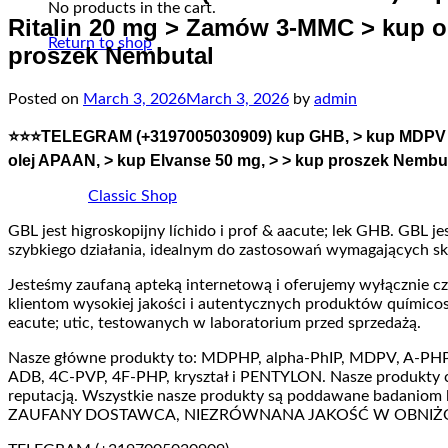
No products in the cart.
Ritalin 20 mg > Zamów 3-MMC > kup ol
Return to shop
proszek Nembutal
Posted on
March 3, 2026
March 3, 2026
by
admin
⭐⭐⭐TELEGRAM (+3197005030909) kup GHB, > kup MDPV > 
olej APAAN, > kup Elvanse 50 mg, > > kup proszek Nembu
Classic Shop
GBL jest higroskopijny líchido i prof & aacute; lek GHB. GBL 
szybkiego działania, idealnym do zastosowań wymagających s
Jesteśmy zaufaną apteką internetową i oferujemy wyłącznie c
klientom wysokiej jakości i autentycznych produktów químic
eacute; utic, testowanych w laboratorium przed sprzedażą.
Nasze główne produkty to: MDPHP, alpha-PhIP, MDPV, A-PH
ADB, 4C-PVP, 4F-PHP, kryształ i PENTYLON. Nasze produkty char
reputacją. Wszystkie nasze produkty są poddawane badani
ZAUFANY DOSTAWCA, NIEZRÓWNANA JAKOŚĆ W OBNIŻO