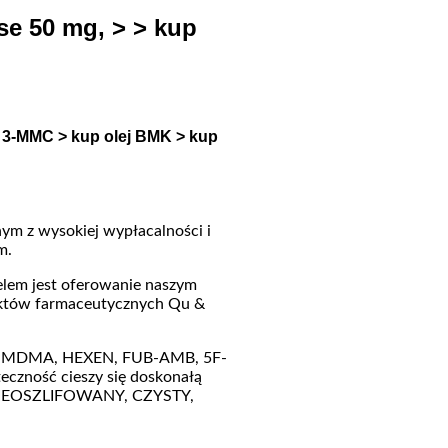
se 50 mg, > > kup
3-MMC > kup olej BMK > kup
nym z wysokiej wypłacalności i
m.
elem jest oferowanie naszym
duktów farmaceutycznych Qu &
tał MDMA, HEXEN, FUB-AMB, 5F-
teczność cieszy się doskonałą
, NIEOSZLIFOWANY, CZYSTY,