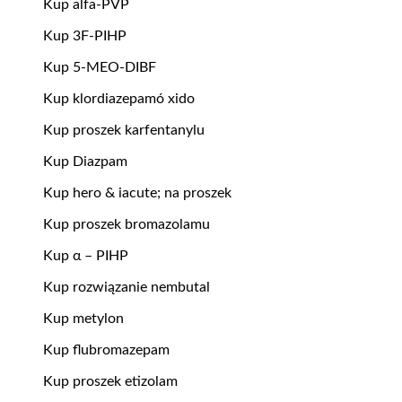
Kup alfa-PVP
Kup 3F-PIHP
Kup 5-MEO-DIBF
Kup klordiazepamó xido
Kup proszek karfentanylu
Kup Diazpam
Kup hero & iacute; na proszek
Kup proszek bromazolamu
Kup α – PIHP
Kup rozwiązanie nembutal
Kup metylon
Kup flubromazepam
Kup proszek etizolam