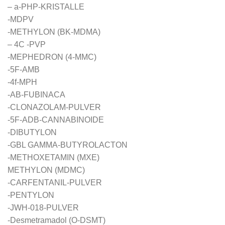
– a-PHP-KRISTALLE
-MDPV
-METHYLON (BK-MDMA)
– 4C -PVP
-MEPHEDRON (4-MMC)
-5F-AMB
-4f-MPH
-AB-FUBINACA
-CLONAZOLAM-PULVER
-5F-ADB-CANNABINOIDE
-DIBUTYLON
-GBL GAMMA-BUTYROLACTON
-METHOXETAMIN (MXE)
METHYLON (MDMC)
-CARFENTANIL-PULVER
-PENTYLON
-JWH-018-PULVER
-Desmetramadol (O-DSMT)