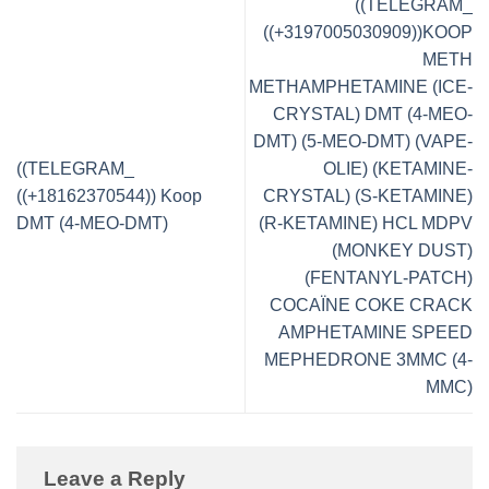
((TELEGRAM_
((+3197005030909))KOOP
METH
METHAMPHETAMINE (ICE-
CRYSTAL) DMT (4-MEO-
DMT) (5-MEO-DMT) (VAPE-
((TELEGRAM_
OLIE) (KETAMINE-
((+18162370544)) Koop
CRYSTAL) (S-KETAMINE)
DMT (4-MEO-DMT)
(R-KETAMINE) HCL MDPV
(MONKEY DUST)
(FENTANYL-PATCH)
COCAÏNE COKE CRACK
AMPHETAMINE SPEED
MEPHEDRONE 3MMC (4-
MMC)
Leave a Reply