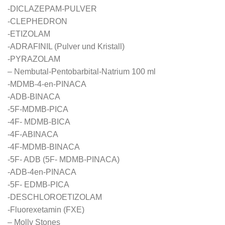
-DICLAZEPAM-PULVER
-CLEPHEDRON
-ETIZOLAM
-ADRAFINIL (Pulver und Kristall)
-PYRAZOLAM
– Nembutal-Pentobarbital-Natrium 100 ml
-MDMB-4-en-PINACA
-ADB-BINACA
-5F-MDMB-PICA
-4F- MDMB-BICA
-4F-ABINACA
-4F-MDMB-BINACA
-5F- ADB (5F- MDMB-PINACA)
-ADB-4en-PINACA
-5F- EDMB-PICA
-DESCHLOROETIZOLAM
-Fluorexetamin (FXE)
– Molly Stones